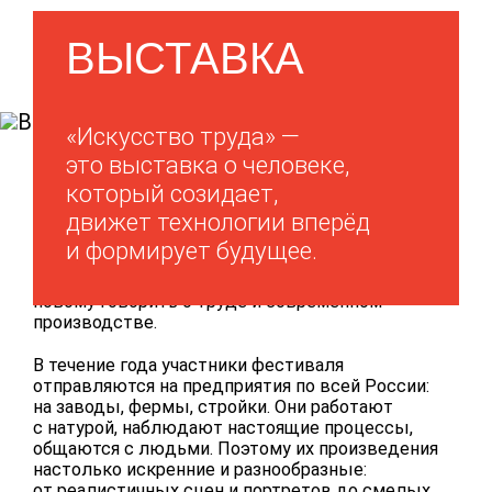
ВЫСТАВКА
«Искусство труда» —
это выставка о человеке,
который созидает,
Мы собрали 170 произведений живописи,
движет технологии вперёд
графики, скульптуры и инсталляции — лучшие
работы фестиваля «Время, вперед!». За 7 лет
и формирует будущее.
он вырос в масштабный всероссийский проект,
объединивший художников, которые хотят по-
новому говорить о труде и современном
производстве.
В течение года участники фестиваля
отправляются на предприятия по всей России:
на заводы, фермы, стройки. Они работают
с натурой, наблюдают настоящие процессы,
общаются с людьми. Поэтому их произведения
настолько искренние и разнообразные:
от реалистичных сцен и портретов до смелых