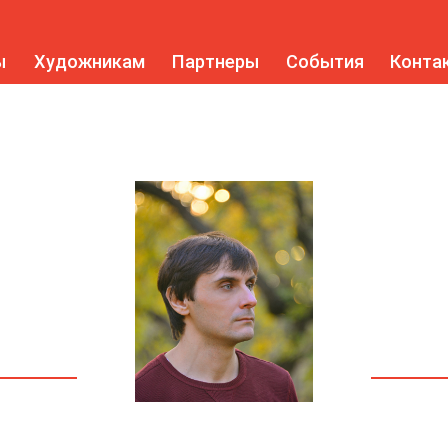
ы
Художникам
Партнеры
События
Конта