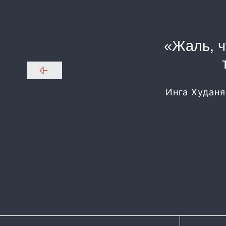
«Жаль, ч
Инга Худаня