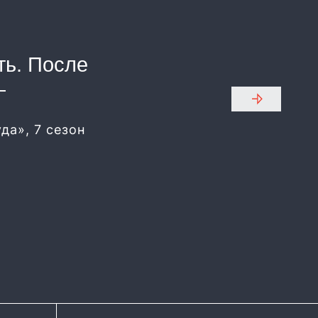
ть. После
—
да», 7 сезон