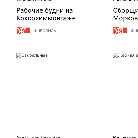
Рабочие будни на
Сборщи
Коксохиммонтаже
Морков
ЖИВОПИСЬ
ЖИ
Сакральные
Жаркая зи
Воронцова Надежда
Кушнарева 