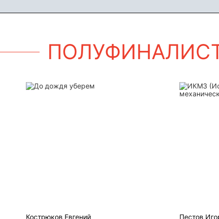
ПОЛУФИНАЛИС
До дождя уберем
ИКМЗ (Исе
Кострюков Евгений
Пестов Иго