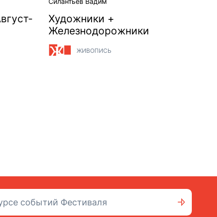
Силантьев Вадим
Август-
Художники +
Железнодорожники
ЖИВОПИСЬ