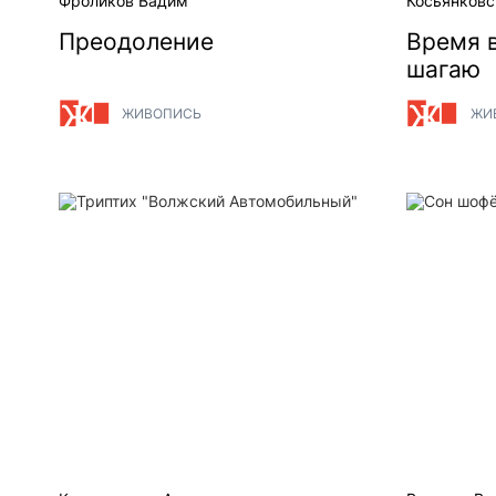
Фроликов Вадим
Косьянковс
Преодоление
Время в
шагаю
ЖИВОПИСЬ
ЖИ
Триптих "Волжский Автомобильный"
Сон шофё