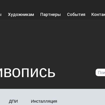
ы
Художникам
Партнеры
События
Конта
ивопись
Поиск
ДПИ
Инсталляция