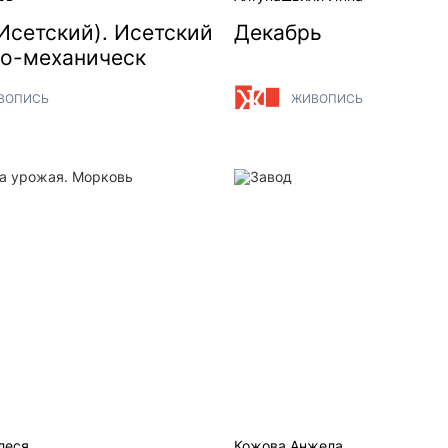
Исетский). Исетский
Декабрь
но-механическ
ВОПИСЬ
ЖИВОПИСЬ
 урожая. Морковь
Завод
леся
Кожова Анжела