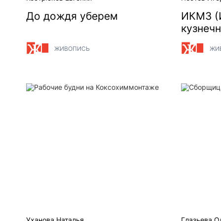
До дождя уберем
ИКМЗ (
кузнеч
ЖИВОПИСЬ
ЖИ
Рабочие будни на Коксохиммонтаже
Сборщица
Уханова Наталья
Глазьева О