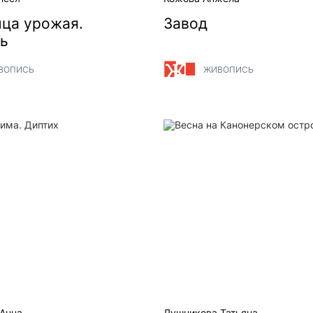
ца урожая.
Завод
ь
ВОПИСЬ
ЖИВОПИСЬ
ма. Диптих
Весна на Канонерском ост
Анна
Лушникова Татьяна