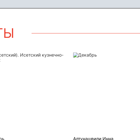
ТЫ
тский). Исетский кузнечно-механическ
Декабрь
рь
Алтунашвили Инна