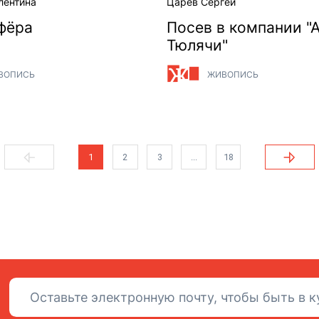
лентина
Царев Сергей
фёра
Посев в компании "
Тюлячи"
ВОПИСЬ
ЖИВОПИСЬ
1
2
3
...
18
Подписаться на рассылку