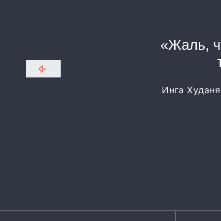
«Жаль, ч
Инга Худаня