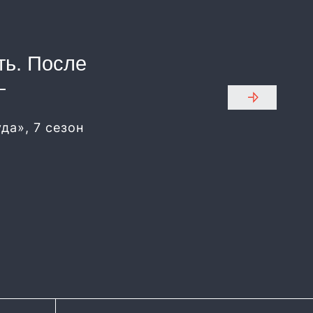
ть. После
—
да», 7 сезон