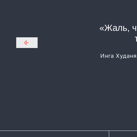
«Жаль, ч
Инга Худаня