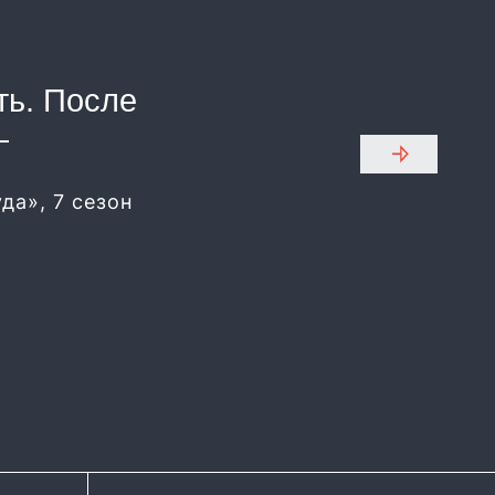
ть. После
—
да», 7 сезон